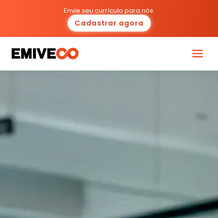
Envie seu currículo para nós.
Cadastrar agora
Programas
Carreiras
Cultura
Ecossistema
Diversidade