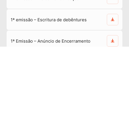
1ª emissão – Escritura de debêntures
1ª Emissão – Anúncio de Encerramento
1ª emissão – Assembleia Geral Extraordinária
2025
1ª Emissão – Anúncio de Cancelamento 2025
1ª emissão – 2º Aditamento Escritura de
Emissão de Debêntures
1ª emissão – Assembleia de debênturistas